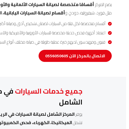
يضم المركز
أقسامًا متخصصة لصيانة السيارات الألمانية والأور
مثل فورد، شيفروليه، دودج، و
أقسام لصيانة السيارات اليابانية، 
أقسام متخصصة لكل فئة من السيارات لضمان تشخيص أدق وصيانة أكثر اح
اعتماد أجهزة فحص حديثة مخصصة للسيارات الأوروبية والأمريكية والآسي
فنيون ومهندسون لديهم خبرة عملية طويلة في صيانة مختلف أنواع السيا
الاتصال بالمركز الآن 0556050605
جميع خدمات السيارات
في مك
الشامل
يوفر
المركز الشامل لصيانة السيارات في الر
تشمل
الميكانيكا، الكهرباء، فحص الكمبيوتر