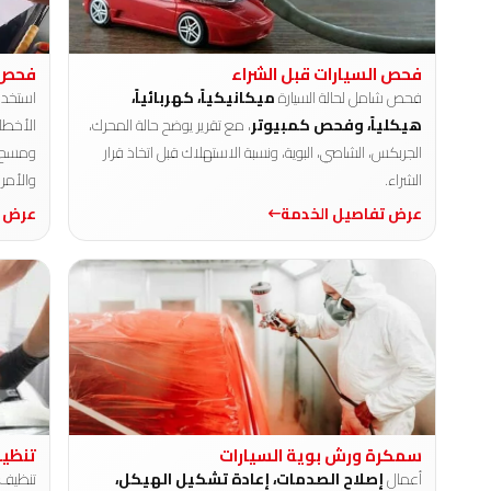
فحص السيارات قبل الشراء
فحص و
فحص شامل لحالة السيارة
ميكانيكياً، كهربائياً،
استخدا
هيكلياً، وفحص كمبيوتر
، مع تقرير يوضح حالة المحرك،
الأخطا
الجربكس، الشاصي، البوية، ونسبة الاستهلاك قبل اتخاذ قرار
ومسح ال
الشراء.
والأمري
عرض تفاصيل الخدمة
عرض ت
سمكرة ورش بوية السيارات
تنظيف
أعمال
إصلاح الصدمات، إعادة تشكيل الهيكل،
تنظيف