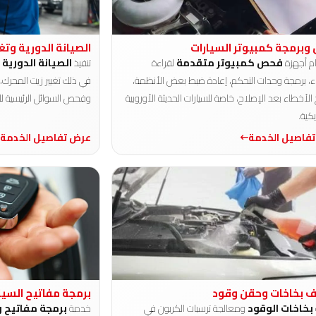
برمجة كمبيوتر السيارات
الصيانة الدورية وتغ
م أجهزة
فحص كمبيوتر متقدمة
لقراءة
تنفيذ
الصيانة الدورية
و
ء، برمجة وحدات التحكم، إعادة ضبط بعض الأنظمة،
في ذلك تغيير زيت المحرك، ز
أخطاء بعد الإصلاح، خاصة للسيارات الحديثة الأوروبية
وفحص السوائل الرئيسية لل
كية.
فاصيل الخدمة
عرض تفاصيل الخدمة
 بخاخات وحقن وقود
برمجة مفاتيح السيا
بخاخات الوقود
ومعالجة ترسبات الكربون في
خدمة
برمجة مفاتيح و