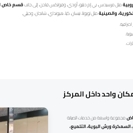
وبية
مثل مرسيدس، بي إم دبليو، أودي، وفولكس فاجن، إلى جانب
قسم خاص لصي
الكورية، والصينية
مثل تويوتا، نيسان، كيا، هيونداي، شانجان، وجيلي.
ترافية.
وية.
رات.
ان واحد داخل المركز
ياض
مجموعة واسعة من خدمات الصيانة
، السمكرة ورش البوية، التلميع،