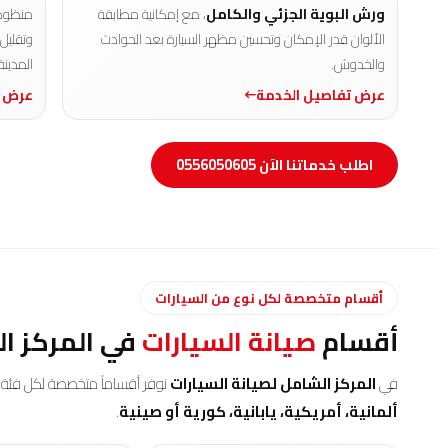
ورش البوية الجزئي والكامل
، مع إمكانية مطابقة
منظومة
الألوان قدر الإمكان وتحسين مظهر السيارة بعد الحوادث
وتقليل
والخدوش.
المدينة
عرض تفاصيل الخدمة
عرض ت
اطلب خدماتنا الآن 0556050605
أقسام متخصصة لكل نوع من السيارات
أقسام
صيانة السيارات
في المركز ال
في
المركز الشامل لصيانة السيارات
نوفر أقساماً متخصصة لكل فئة م
ألمانية، أمريكية، يابانية، كورية أو صينية
.