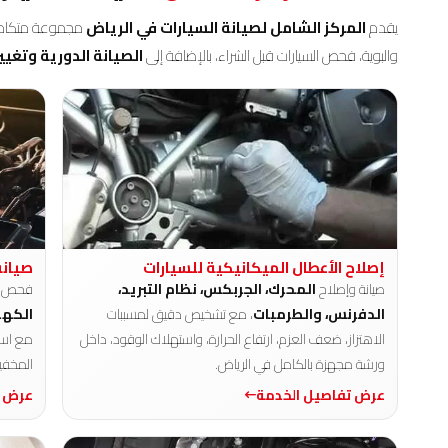
يقدم
المركز الشامل لصيانة السيارات في الرياض
مجموعة متكاملة م
والبوية، فحص السيارات قبل الشراء، بالإضافة إلى
الصيانة الدورية وتغيي
إصلاح الأعطال الميكانيكية للسيارات
صيانة
صيانة وإصلاح
المحرك، الجربكس، نظام التبريد،
فحص و
الدفرنس، والطرمبات
، مع تشخيص دقيق لمسببات
الكهر
الاهتزاز، ضعف العزم، ارتفاع الحرارة، واستهلاك الوقود، داخل
مع است
ورشة مجهزة بالكامل في الرياض.
المخفية
عرض تفاصيل الخدمة
عرض ت