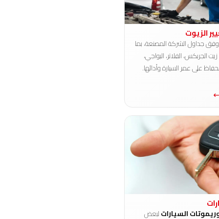
يير الزيوت
فق جداول الشركة المصنعة، بما
يت الجربكس، الفلاتر، البواجي،
حفاظ على عمر السيارة وأدائها.
رات
ريموتات السيارات
لبعض