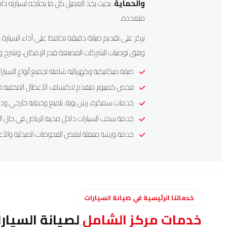
والحماية
، بحيث يجد العميل كل ما يحتاجه لسيارته د
متعددة.
نركز على تقديم صيانة دقيقة تحافظ على أداء السيار
وفق توصيات الشركات المصنعة قدر الإمكان، وشرح واض
صيانة ميكانيكية وكهربائية شاملة لجميع أنواع السيارا
فحص كمبيوتر متقدم لاكتشاف الأعطال المخفية في ا
خدمات سمكرة، رش بوية، تلميع وحماية خارجي وداخ
خدمة
سحب السيارات داخل مدينة الرياض
في حال ال
خدمة
ورشة متنقلة
لبعض الفحوصات المبدئية والأ
خدماتنا الرئيسية في صيانة السيارات
خدمات مركز الشامل
لصيانة السيار