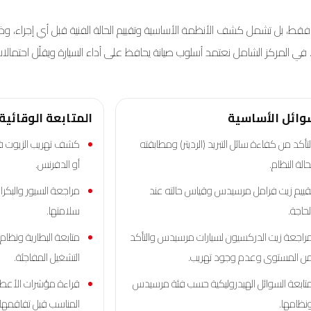
يت فقط، بل تشمل
كشف
الأنظمة الأساسية و
تقييم
الحالة الفنية قبل أي إجراء، و
ي المركز الشامل نعتمد أسلوب صيانة يحافظ على أداء السيارة ويقلّل احتمالات
وائل الأساسية
المتابعة الوقائية
لتأكد من كفاءة سائل التبريد (الرديتر) ومطابقته
كشف تهريب الزيوت ف
حالة النظام.
أو الدفرنس.
قييم زيت فرامل مرسيدس وقياس حالته عند
مراجعة السيور والبكرا
لحاجة.
سلامتها.
راجعة زيت الدركسيون لسيارات مرسيدس والتأكد
متابعة البطارية ونظا
ن المستوى وعدم وجود تهريب.
التشغيل المفاجئة.
تابعة السوائل الهيدروليكية حسب فئة مرسيدس
قراءة مؤشرات الأعطال
نظامها.
المناسب قبل تفاقمها.