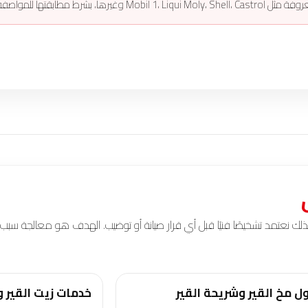
فة المعتمدة لكل سيارة.
 نعتمد تشخيصًا فنيًا قبل أي قرار صيانة أو توضيب. الهدف هو معالجة سبب ا
ل مخ القير وشريحة القير
خدمات زيت القير وا