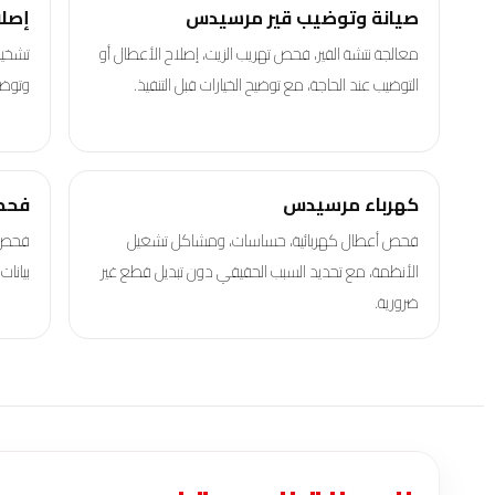
صيانة وتوضيب قير مرسيدس
إصل
معالجة نتشة القير، فحص تهريب الزيت، إصلاح الأعطال أو
تشخيص
التوضيب عند الحاجة، مع توضيح الخيارات قبل التنفيذ.
وتوضي
كهرباء مرسيدس
فحص
فحص أعطال كهربائية، حساسات، ومشاكل تشغيل
فحص ك
الأنظمة، مع تحديد السبب الحقيقي دون تبديل قطع غير
بيانا
ضرورية.