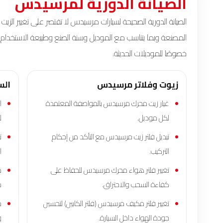
الصيانة الدورية لمرسيدس
الصيانة الدورية الصحيحة لسيارات مرسيدس لا تقتصر على تغيير الز
المصنعة
وبما يتناسب مع الموديل وسنة الصنع وطبيعة الاستخدام. ف
خصوصًا للموديلات الحديثة.
زيوت وفلاتر مرسيدس
الس
غيار زيت محرك مرسيدس بالمواصفة المعتمدة
ا
لكل موديل.
ل
تبديل فلتر زيت مرسيدس مع التأكد من إحكام
ت
التركيب.
ا
تغيير فلتر هواء محرك مرسيدس للحفاظ على
م
كفاءة السحب والاحتراق.
م
تغيير فلتر مكيف مرسيدس (فلتر الكابين) لتحسين
م
جودة الهواء داخل السيارة.
و