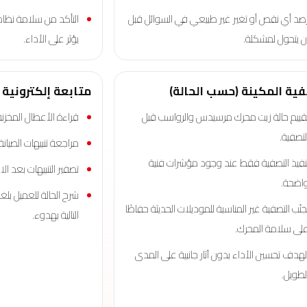
صد أي نقص أو تغير غير طبيعي في السوائل قبل
التأكد من سلامة نظا
ن يتحول لمشكلة.
يؤثر على الأداء.
ية المكينة (حسب الحالة)
متابعة إلكترونية 
قييم حالة زيت محرك مرسيدس والرواسب قبل
قراءة الأعطال المخز
لتصفية.
مراجعة تنبيهات الصيانة 
نفيذ التصفية فقط عند وجود مؤشرات فنية
تصفير التنبيهات بعد ال
اضحة.
شرح الحالة للعميل بل
جنّب التصفية غير المناسبة للموديلات الحديثة حفاظًا
التالية بهدوء.
لى سلامة المحرك.
لهدف تحسين الأداء بدون آثار جانبية على المدى
لطويل.