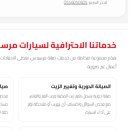
للحجز السريع:
0556050605
خدماتنا الاحترافية لسيارات مر
نقدّم مجموعة متكاملة من خدمات صيانة مرسيدس، تغطي الاحتياجات الأسا
أعمال غير ضرورية.
الصيانة الدورية وتغيير الزيت
صيان
صيانة دورية تشمل تغيير زيت المكينة وزيت القير والفلاتر،
فحص و
مع فحص السوائل واكتشاف أي تهريب أو ملاحظة تؤثر
مساعد
على أداء السيارة.
حالة ا