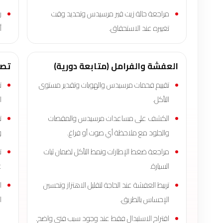
مراجعة حالة زيت قير مرسيدس وتحديد وقت
ر
تغييره عند الاستحقاق.
أ
العفشة والفرامل (متابعة دورية)
تصف
تقييم فحمات مرسيدس والهوبات وتقدير مستوى
ت
التآكل.
ا
الكشف على مساعدات مرسيدس والمقصات
ت
والجلود مع ملاحظة أي صوت أو فراغ.
و
مراجعة ضغط الإطارات ونمط التآكل لضمان ثبات
ت
السيارة.
ع
تربيط العفشة عند الحاجة لتقليل الاهتزاز وتحسين
ا
الإحساس بالطريق.
ا
اقتراح الاستبدال فقط عند وجود سبب فني واضح.