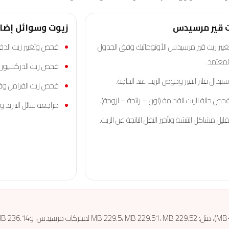
 قير مرسيدس
زيوت وسوائل إضا
غيير زيت قير مرسيدس الأوتوماتيك وفق الجدول
فحص وتغيير زيت الدف
لمعتمد.
فحص زيت الدركسيون (ا
ستبدال فلتر القير وحوض الزيت عند الحاجة.
فحص زيت الفرامل وفق
حص حالة الزيت القديمة (لون – رائحة – لزوجة).
مراجعة سائل التبريد و
قليل مشاكل النتشة وتأخير النقل الناتجة عن الزيت.