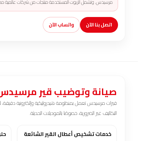
مرسيدس. وتشمل الزيوت المستخدمة منتجات من شركات عالمية معروفة مثل Mobil 1، Liqui Moly، Shell، Castrol وغيرها، بشرط مطابقتها للمواص
اتصل بنا الآن
واتساب الآن
صيانة وتوضيب قير مرسيدس
قيرات مرسيدس تعمل بمنظومة هيدروليكية وإلكترونية دقيقة، لذلك
التكاليف غير الضرورية، خصوصًا بالموديلات الحديثة.
خدمات تشخيص أعطال القير الشائعة
حلو