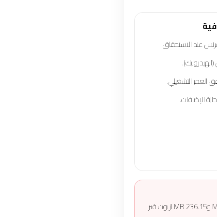
فية
رنس عند الاستحقاق.
لهيدروليك).
 العمر التشغيلي.
حالة الإضافات.
نستخدم زيوت مطابقة لمواصفات مرسيدس المعتمدة (MB-Approval)، مثل: MB 229.5، MB 229.51، MB 229.52 لمحركات مرسيدس، وMB 236.14 وMB 236.15 لزيوت قير