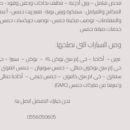
فحص شامل – وزن أذرعة – تنظيف بخاخات وحقن وقود- صيا
المكابح والفرامل- سمكرة ورش بوية- تغيير زيت جمس- أعمال
والمقاصات- توضيب مكينة جمس- توضيب جربكسات جمس و
خدمات صيانة جمس.
ومن السيارات التي نصلحها:
تيرين – أكاديا – جي إم سي يوكن XL – يو
جي إم سي يوكون دينالي – جمس سوبربان – جمس انفوي 
سفاري – جي ام سي كانيون – جمس جيمي – أكاديا دينال
وغيرها من ماركات جمس (GMC).
نحن خيارك الافضل اتصل بنا:
0556050605