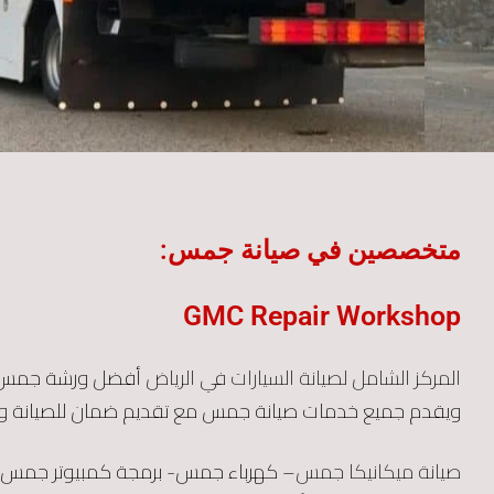
متخصصين في صيانة جمس:
GMC Repair Workshop
المركز الشامل لصيانة السيارات في الرياض
أفضل ورشة جم
ويقدم جميع خدمات صيانة جمس مع تقديم ضمان للصيانة و
صيانة ميكانيكا جمس
– كهرباء جمس- برمجة كمبيوتر جمس-