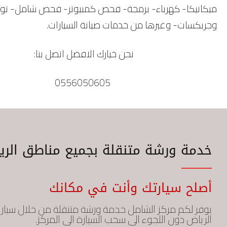
ميكانيكا- كهرباء- برمجة- فحص كمبيوتر- فحص شامل- تو
وجربكسات- وغيرها من خدمات صيانة السيارات.
نحن خيارك الافضل اتصل بنا:
0556050605
خدمة
ورشة متنقلة
بجميع مناطق الري
أصلح سيارتك وأنت في مكانك
يوفر لكم مركز الشامل خدمة ورشة متنقلة من خلال سيار
الرياض دون اللجوء الى سحب السيارة الى المركز.