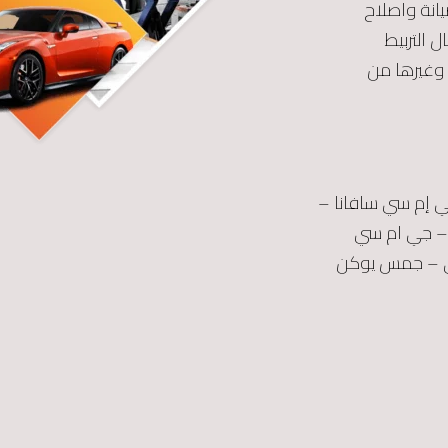
نة واصلاح
 التربيط
غيرها من
كن – سييرا – جي إم سي سافانا –
– جي ام سي
ي – جمس يوكن