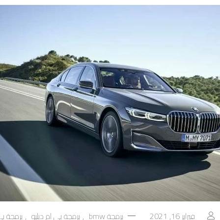
فبراير 16, 2021
برمجة bmw
,
برمجة بي ام دبليو
,
برمجة بي 