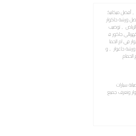
,
أفضل ميكانيك
ضل ورشة جاكوار
لرياض
,
توضيب
هربائي جاكور ف
ار في ام الحما
ورشة جاغوار
,
و
الحمام
انة سيارات
وار ونعرف جميع