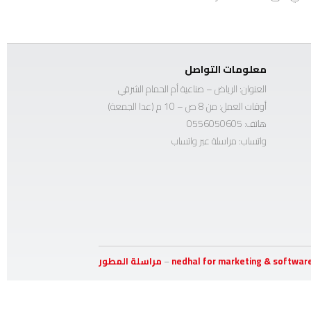
معلومات التواصل
العنوان: الرياض – صناعية أم الحمام الشرقي
أوقات العمل: من 8 ص – 10 م (عدا الجمعة)
هاتف:
0556050605
واتساب:
مراسلة عبر واتساب
nedhal for marketing & softwar
–
مراسلة المطور