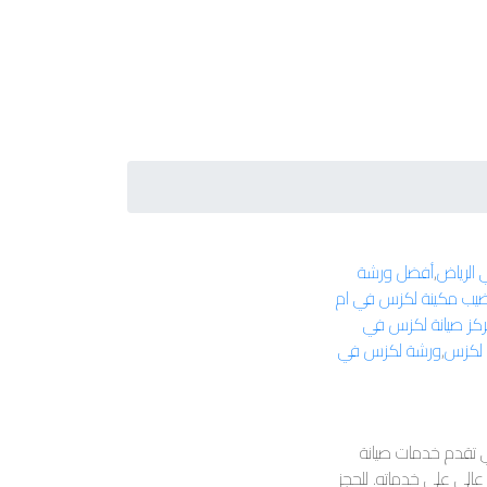
الرياض
,
أفضل ورشة
يب مكينة لكزس في ام
كز صيانة لكزس في
لكزس
,
ورشة لكزس في
ي تقدم خدمات صيانة
لي على خدماته. للحجز