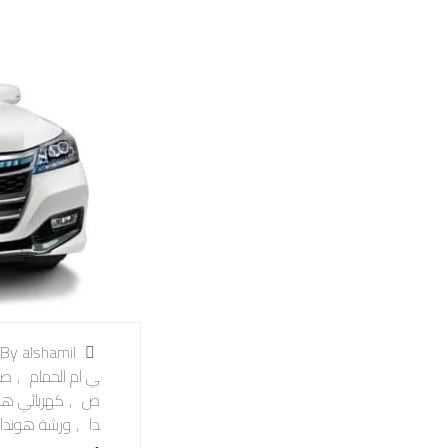
By alshamil
ي ام الحمام
,
صي
ض
,
كهربائي هون
دا
,
ورشة هوندا 