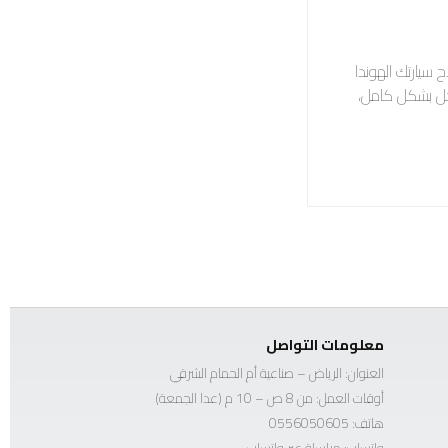
سيارتك الهوندا
تحل بشكل كامل،
معلومات التواصل
العنوان: الرياض – صناعية أم الحمام الشرقي
أوقات العمل: من 8 ص – 10 م (عدا الجمعة)
هاتف:
0556050605