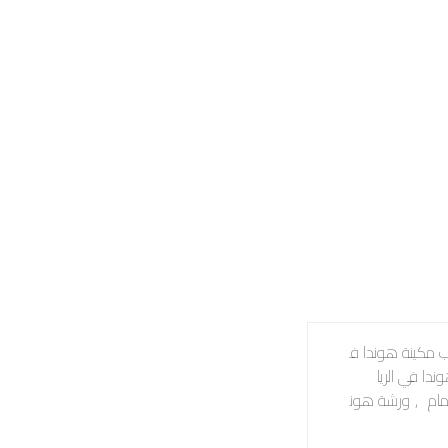
 مكينة هوندا ف
ندا في الريا
مام
,
ورشة هون