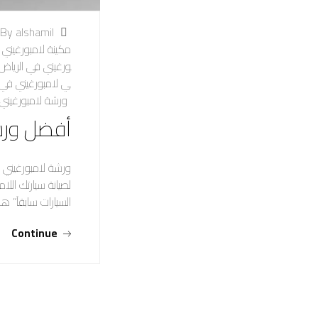
By alshamil
مكينة لامبورغيني 
ورغيني في الرياض
ي لامبورغيني في 
ورشة لامبورغيني
أفضل ورش
ورشة لامبورغيني 
لصيانة سيارتك الل
السيارات سابقاً” 
Continue