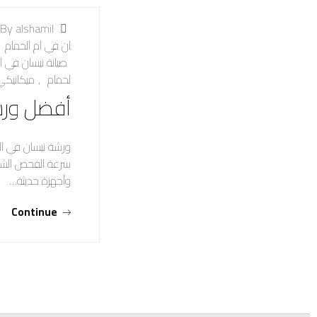
By alshamil
ان في ام الحمام
صيانة نيسان في ا
لحمام
,
ميكانيكي
أفضل ورش
ورشة نيسان في ال
سرعة الفحص الشامل
وأجهزة حديثة…
Continue