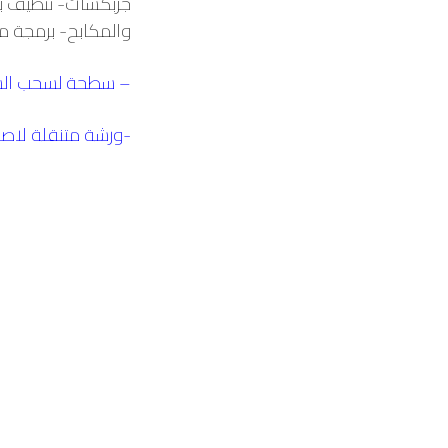
جربكسات- تنظيف ب
والمكابح- برمجة مف
– سطحة لسحب السي
-ورشة متنقلة لاصل