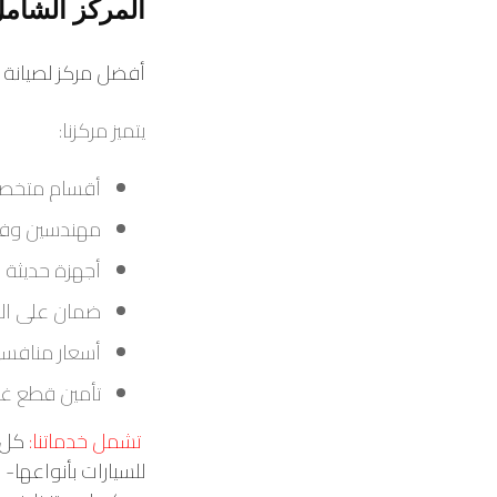
المركز الشامل
أفضل مركز لصيانة ا
يتميز مركزنا:
أقسام متخصصة
مهندسين وفني
أجهزة حديثة 
ضمان على الص
أسعار منافس
تأمين قطع غيا
تشمل خدماتنا:
كل م
للسيارات بأنواعها-