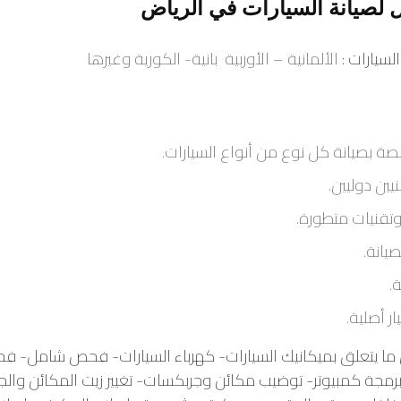
 لصيانة السيارات في الرياض
لسيارات :
الألمانية – الأوربية بانية- الكورية وغيرها
 بصيانة كل نوع من أنواع السيارات.
ين دوليين.
وتقنيات متطورة.
يانة.
ة.
ر أصلية.
ا يتعلق
بميكانيك السيارات- كهرباء السيارات- فحص شامل- ف
 برمجة كمبيوتر- توضيب مكائن وجربكسات- تغيير زيت المكائن وال