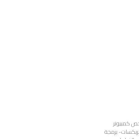
حص كمبيوتر
جربكسات- برمجة