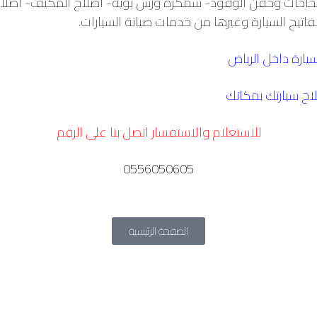
خاخات وحقن الوقود- سمكرة ورش بوية- اصلاح المكيف- اصلاح
اتيح السيارة وغيرها من خدمات صيانة السيارات.
ارة داخل الرياض
اح سيارتك بمكانك
للاستعلام والاستفسار اتصل بنا على الرقم
0556050605
الصفحة الرئيسية