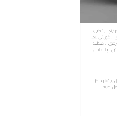
رغيني
,
توضيب
ي
,
كهربائي لامب
رجيني
,
ميكانيك
في ام الحمام
,
ل ورشة ومركز
مل لصيانة