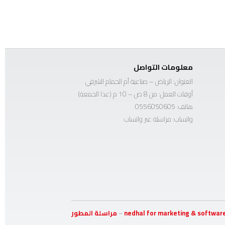
معلومات التواصل
العنوان: الرياض – صناعية أم الحمام الشرقي
أوقات العمل: من 8 ص – 10 م (عدا الجمعة)
هاتف:
0556050605
واتساب:
مراسلة عبر واتساب
nedhal for marketing & softwar
–
مراسلة المطور