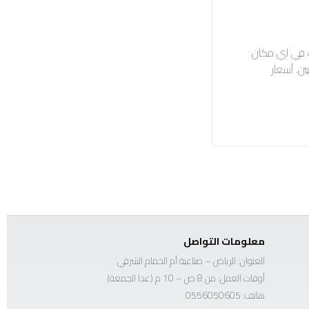
تك في اي مكان
ن. أسعار
معلومات التواصل
العنوان: الرياض – صناعية أم الحمام الشرقي
أوقات العمل: من 8 ص – 10 م (عدا الجمعة)
هاتف:
0556050605