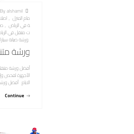
By alshamil
مام المنزل
,
اصلاح
ة في الرياض
,
صي
ت متنقل في الريا
ورشة صيانة سيارا
ورشة متن
أفضل ورشة متنقلة 
الأجهزة لفحص وإص
الايام: أفضل ورش
Continue