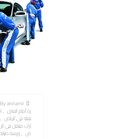
By alshamil
رة أمام المنزل
,
ا
نقلة في الرياض
,
ارات متنقل في الر
ض
,
ورشة صيانة 