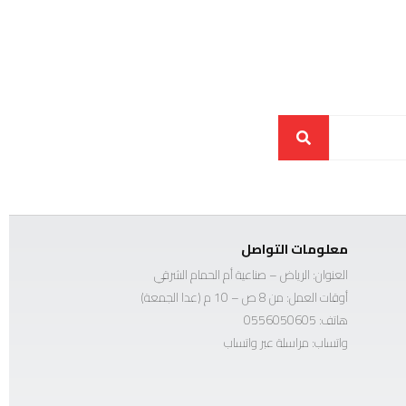
معلومات التواصل
العنوان: الرياض – صناعية أم الحمام الشرقي
أوقات العمل: من 8 ص – 10 م (عدا الجمعة)
هاتف:
0556050605
واتساب:
مراسلة عبر واتساب