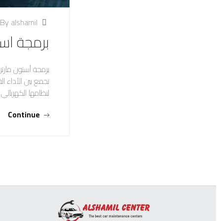
By alshamil
برمجة است
برمجة أستون مارتن
تجمع بين الأداء 
لنظامها الكهربائ
Continue