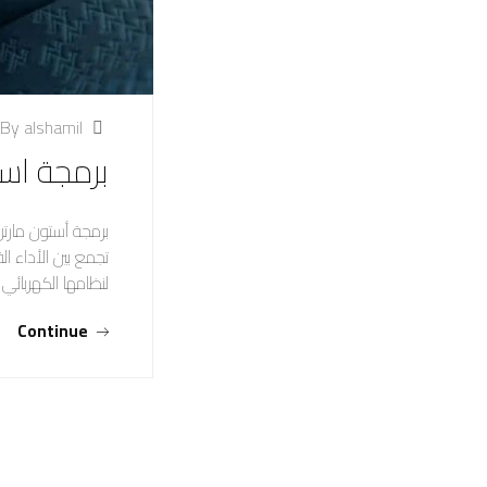
By alshamil
برمجة است
برمجة أستون مارتن
تجمع بين الأداء 
لنظامها الكهربائ
Continue