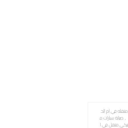
نقله في ام الح
,
صيانة سيارات م
نيكي متنقل في ا