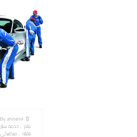
By alshamil
مام
,
خدمة سيارا
تنقلة
,
ميكانيكي 