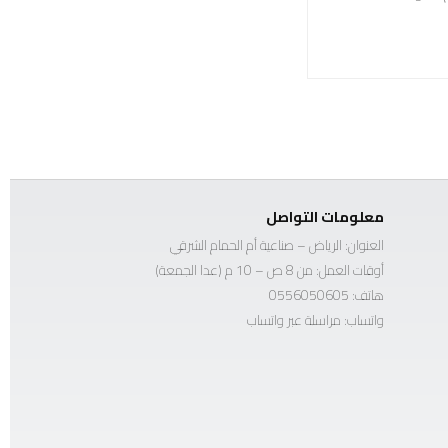
معلومات التواصل
العنوان: الرياض – صناعية أم الحمام الشرقي
أوقات العمل: من 8 ص – 10 م (عدا الجمعة)
هاتف:
0556050605
واتساب:
مراسلة عبر واتساب