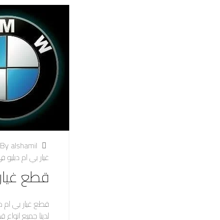
By alshamil
غيار بي ام دبليو ف
قطع غيار 
قطع غيار بي ام دب
لدينا جميع انواع 