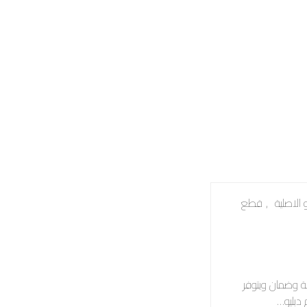
 الاصلية
,
قطع
سة وضمان ويتوفر
 دبليو…