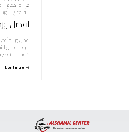
في أم الحمام
,
م
شة أودي
,
ورشة
أفضل ورش
أفضل ورشة أودي ف
سرعة الفحص الشامل
كافة خدمات صيانة
Continue