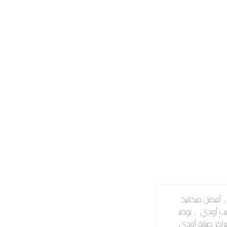
,
أفضل ميكانيك
ب أودي
,
توضي
راكز صيانة أودي