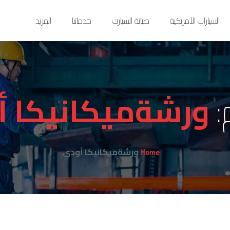
السيارات الأمريكية
صيانة السيارت
خدماتنا
المزيد
:
ورشةميكانيكا أ
ورشةميكانيكا أودي
Home