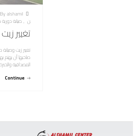
By alshamil
ن
,
صيانة دورية م
تغيير زيت
تغيير زيت وصيانة د
صاحبها أن يهتم به
المصداقية والخبرة
Continue