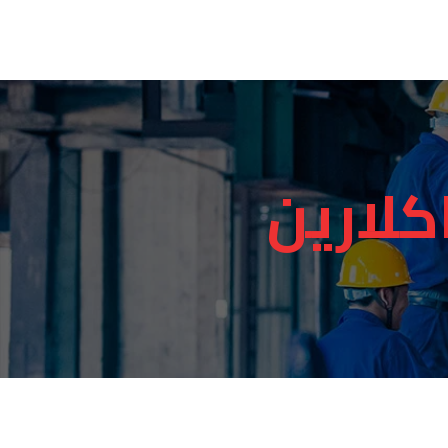
كلارين