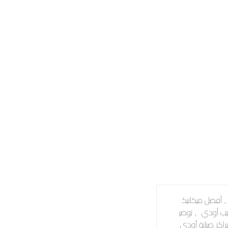
,
أفضل ميكانيك
ب أودي
,
توضي
راكز صيانة أودي