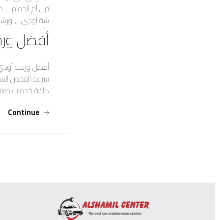
في أم الحمام
,
م
شة أودي
,
ورشة
أفضل ورش
أفضل ورشة أودي ف
سرعة الفحص الشامل
كافة خدمات صيانة
Continue