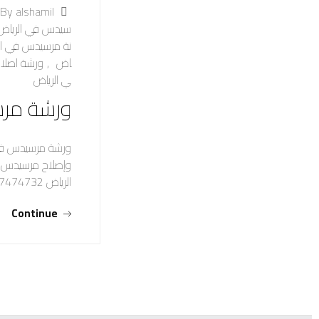
By alshamil
سيدس في الرياض
نة مرسيدس في ال
اض
,
ورشة اصلا
ي الرياض
ورشة مرس
ورشة مرسيدس في 
وإصلاح مرسيدس ب
الرياض 0537474732 خدمة ورشة متنقلة وسحب السيارة حيث يوجد…
Continue