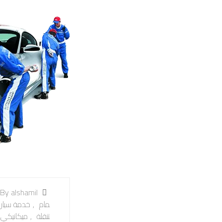
By alshamil
مام
,
خدمة سيارا
تنقلة
,
ميكانيكي 