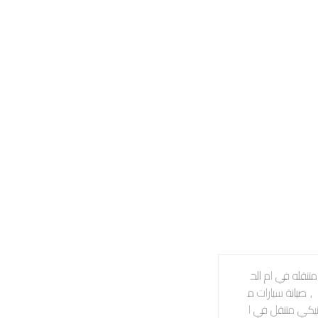
نقله في ام الح
,
صيانة سيارات م
نيكي متنقل في ا