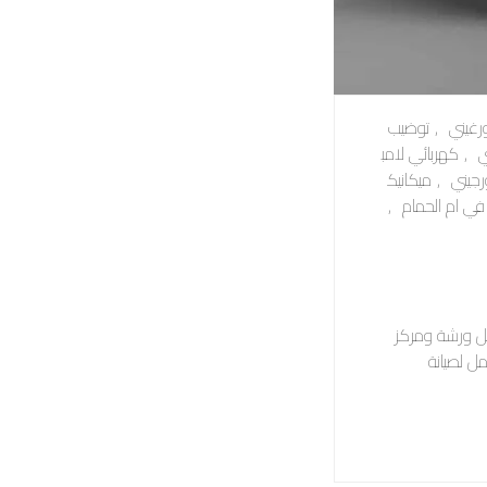
رغيني
,
توضيب
ي
,
كهربائي لامب
رجيني
,
ميكانيك
في ام الحمام
,
ل ورشة ومركز
مل لصيانة