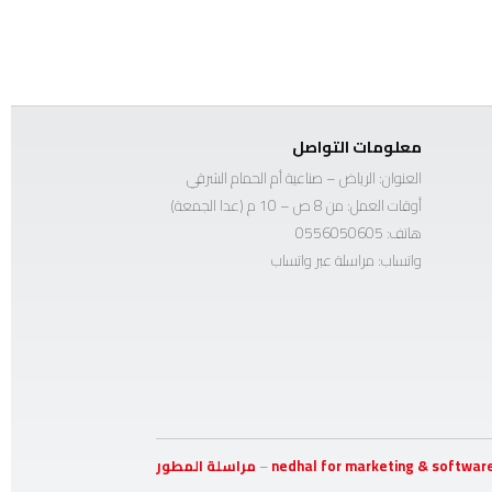
معلومات التواصل
العنوان: الرياض – صناعية أم الحمام الشرقي
أوقات العمل: من 8 ص – 10 م (عدا الجمعة)
هاتف:
0556050605
واتساب:
مراسلة عبر واتساب
nedhal for marketing & softwar
–
مراسلة المطور