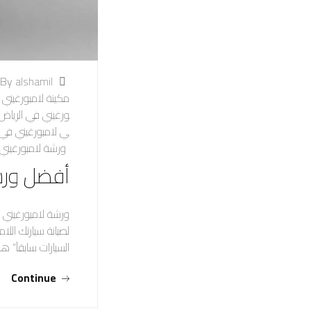
By alshamil
مكينة لامبورغيني 
ورغيني في الرياض
ي لامبورغيني في 
ورشة لامبورغيني
أفضل ورش
ورشة لامبورغيني 
لصيانة سيارتك الل
السيارات سابقاً” 
Continue