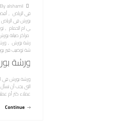
By alshamil
في الرياض
,
أفضل
بورش في الرياض
ي ام الحمام
,
تو
مراكز صيانة بورش
رشة بورش
,
ورشة
شة توضيب قير بو
ورشة بور
ورشة بورش في ال
التي يجب أن تسأل
عملاء كثر أم عم
Continue